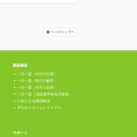
囲碁講座
一日一題（今日の出題）
一日一題（昨日の解答）
一日一題（今月の結果）
一日一題（成績優秀者毎月発表）
ためになる棋譜解説
早わかりタイムトライアル
サポート