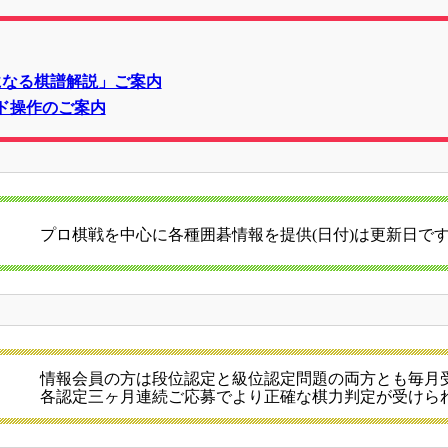
になる棋譜解説」ご案内
ド操作のご案内
プロ棋戦を中心に各種囲碁情報を提供(日付)は更新日で
情報会員の方は段位認定と級位認定問題の両方とも毎月
各認定三ヶ月連続ご応募でより正確な棋力判定が受けら