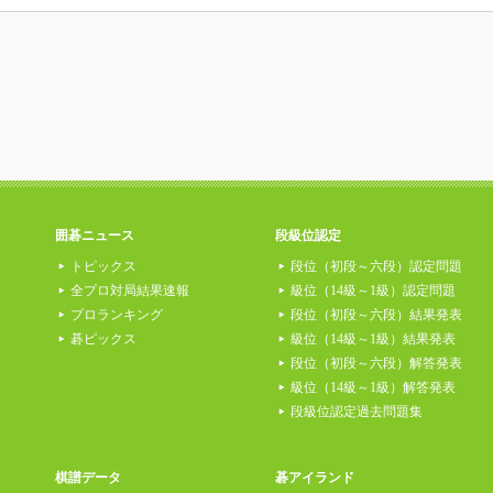
囲碁ニュース
段級位認定
トピックス
段位（初段～六段）認定問題
全プロ対局結果速報
級位（14級～1級）認定問題
プロランキング
段位（初段～六段）結果発表
碁ピックス
級位（14級～1級）結果発表
段位（初段～六段）解答発表
級位（14級～1級）解答発表
段級位認定過去問題集
棋譜データ
碁アイランド