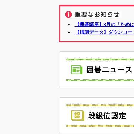
【囲碁講座】8月の「ため
【棋譜データ】ダウンロー